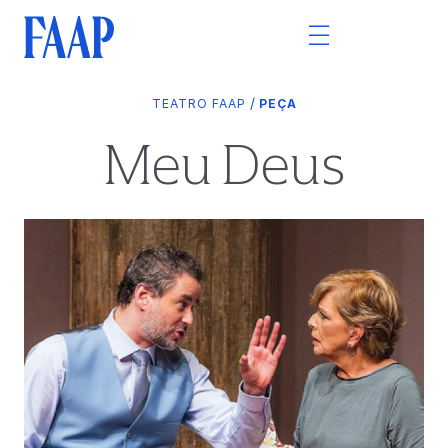
/
TEATRO FAAP
PEÇA
Meu Deus