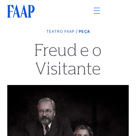
/
TEATRO FAAP
PEÇA
Freud e o
Visitante