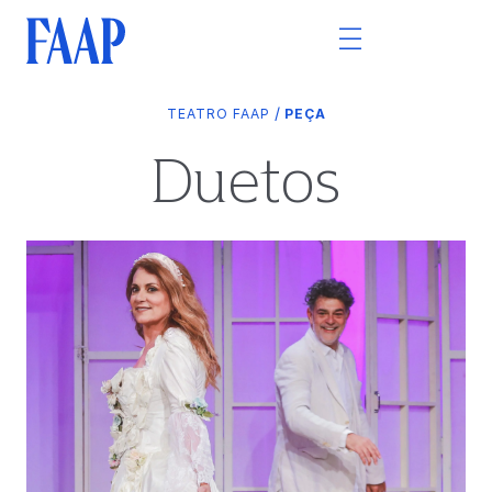
/
TEATRO FAAP
PEÇA
Duetos