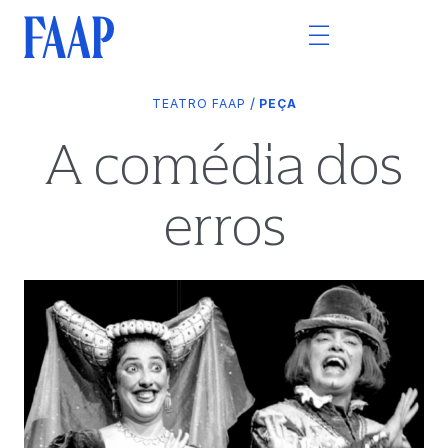
/
TEATRO FAAP
PEÇA
A comédia dos
erros