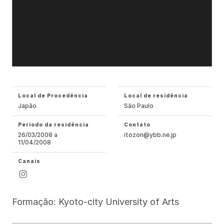
Local de Procedência
Local de residência
Japão
São Paulo
Período da residência
Contato
26/03/2008 a
itozon@ybb.ne.jp
11/04/2008
Canais
Formação: Kyoto-city University of Arts