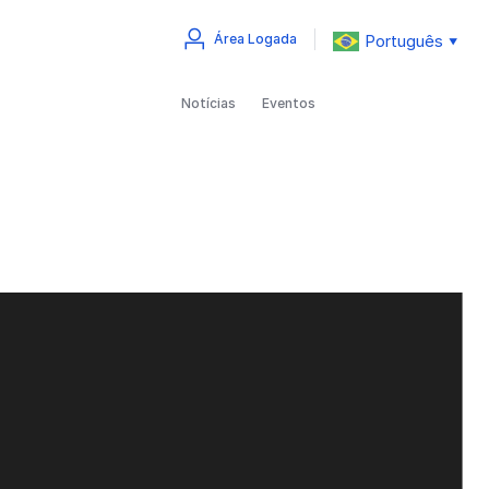
Português
Área Logada
▼
Notícias
Eventos