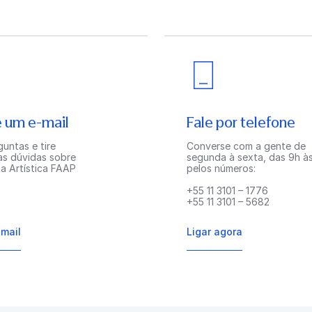
 um e-mail
Fale por telefone
untas e tire
Converse com a gente de
as dúvidas sobre
segunda à sexta, das 9h às
a Artística FAAP
pelos números:
+55 11 3101 – 1776
+55 11 3101 – 5682
-mail
Ligar agora