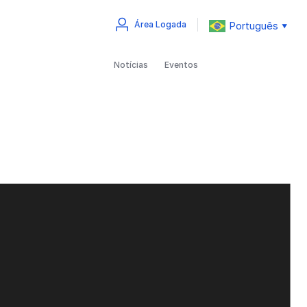
Português
Área Logada
▼
Notícias
Eventos