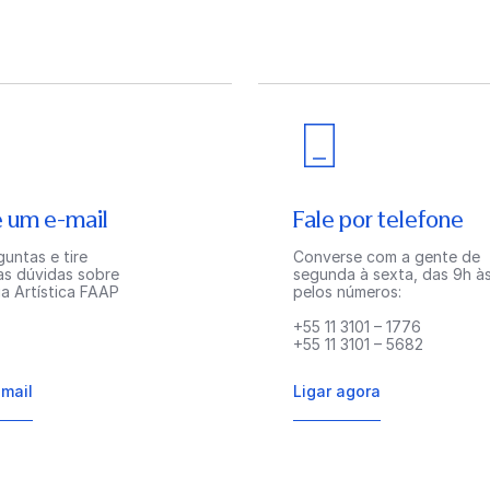
 um e-mail
Fale por telefone
untas e tire
Converse com a gente de
as dúvidas sobre
segunda à sexta, das 9h às
a Artística FAAP
pelos números:
+55 11 3101 – 1776
+55 11 3101 – 5682
-mail
Ligar agora