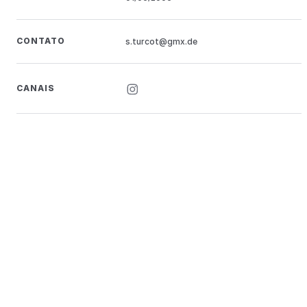
CONTATO
s.turcot@gmx.de
CANAIS