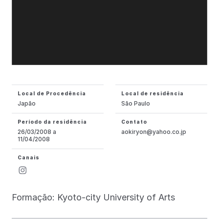
Local de Procedência
Local de residência
Japão
São Paulo
Período da residência
Contato
26/03/2008 a
aokiryon@yahoo.co.jp
11/04/2008
Canais
Formação: Kyoto-city University of Arts