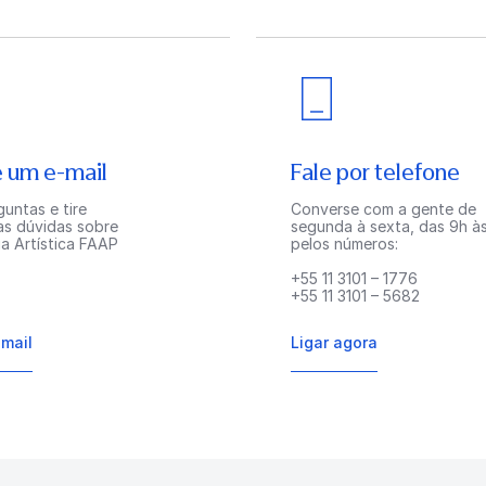
 um e-mail
Fale por telefone
untas e tire
Converse com a gente de
as dúvidas sobre
segunda à sexta, das 9h às
a Artística FAAP
pelos números:
+55 11 3101 – 1776
+55 11 3101 – 5682
-mail
Ligar agora