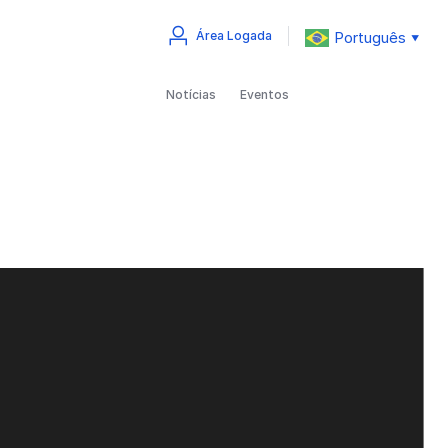
Português
Área Logada
▼
Notícias
Eventos