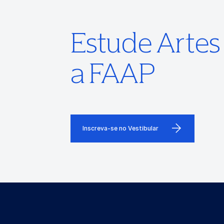
Estude Arte
a FAAP
Inscreva-se no Vestibular