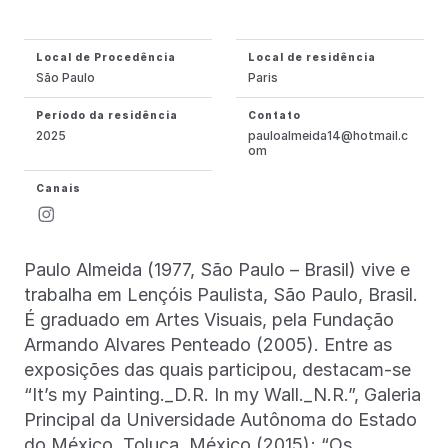
Local de Procedência
Local de residência
São Paulo
Paris
Período da residência
Contato
2025
pauloalmeida14@hotmail.c
om
Canais
Paulo Almeida (1977, São Paulo – Brasil) vive e
trabalha em Lençóis Paulista, São Paulo, Brasil.
É graduado em Artes Visuais, pela Fundação
Armando Alvares Penteado (2005). Entre as
exposições das quais participou, destacam-se
“It’s my Painting._D.R. In my Wall._N.R.”, Galeria
Principal da Universidade Autônoma do Estado
do México, Toluca, México (2015); “Os