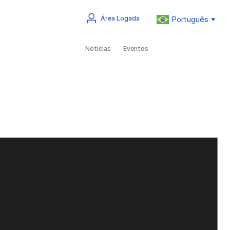
Português
Área Logada
▼
Notícias
Eventos