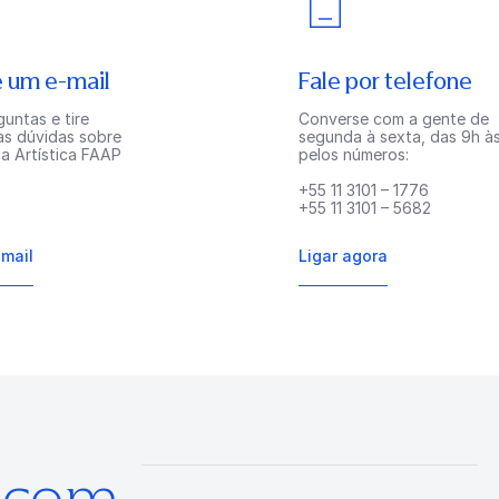
 um e-mail
Fale por telefone
untas e tire
Converse com a gente de
as dúvidas sobre
segunda à sexta, das 9h às
a Artística FAAP
pelos números:
+55 11 3101 – 1776
+55 11 3101 – 5682
-mail
Ligar agora
s com