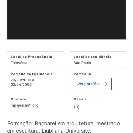
Local de Procedência
Local de residência
Eslovênia
São Paulo
Período da residência
Portfólio
29/03/2006 a
Ver portfólio
03/04/2006
Contato
Canais
mp@sicmm.org
Formação: Bacharel em arquitetura, mestrado
em escultura, Ljubljana University,