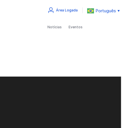
Português
Área Logada
▼
Notícias
Eventos