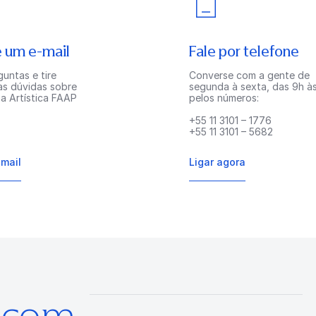
 um e-mail
Fale por telefone
untas e tire
Converse com a gente de
as dúvidas sobre
segunda à sexta, das 9h às
a Artística FAAP
pelos números:
+55 11 3101 – 1776
+55 11 3101 – 5682
-mail
Ligar agora
s com