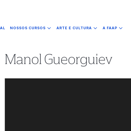
IAL
NOSSOS CURSOS
ARTE E CULTURA
A FAAP
Manol Gueorguiev