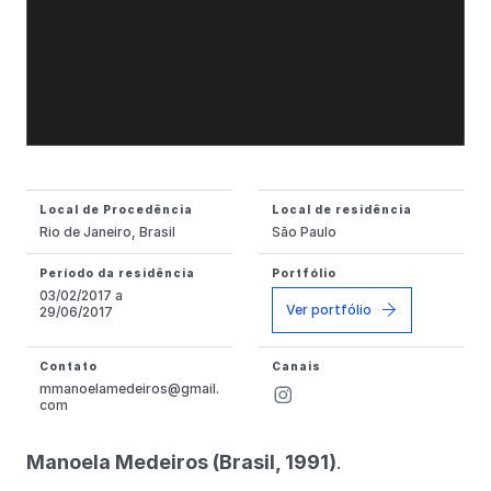
Local de Procedência
Local de residência
Rio de Janeiro, Brasil
São Paulo
Período da residência
Portfólio
03/02/2017 a
Ver portfólio
29/06/2017
Contato
Canais
mmanoelamedeiros@gmail.
com
Manoela Medeiros (Brasil, 1991)
.