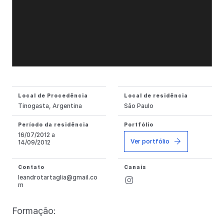
Local de Procedência
Local de residência
Tinogasta, Argentina
São Paulo
Período da residência
Portfólio
16/07/2012 a
Ver portfólio
14/09/2012
Contato
Canais
leandrotartaglia@gmail.co
m
Formação: