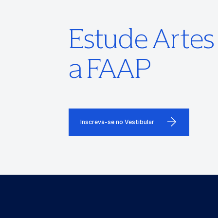
Estude Arte
a FAAP
Inscreva-se no Vestibular