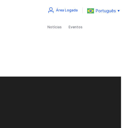
Português
Área Logada
▼
Notícias
Eventos