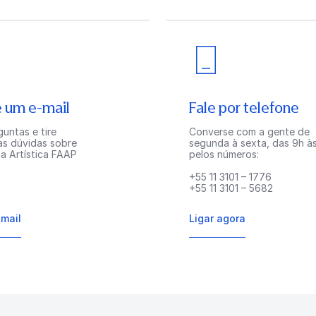
 um e-mail
Fale por telefone
untas e tire
Converse com a gente de
as dúvidas sobre
segunda à sexta, das 9h às
a Artística FAAP
pelos números:
+55 11 3101 – 1776
+55 11 3101 – 5682
-mail
Ligar agora