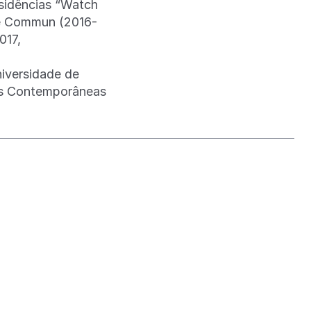
esidências “Watch
me Commun (2016-
017,
niversidade de
cas Contemporâneas