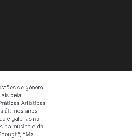
estões de gênero,
uais pela
ráticas Artísticas
s últimos anos
s e galerias na
as da música e da
 Enough”, “Ma