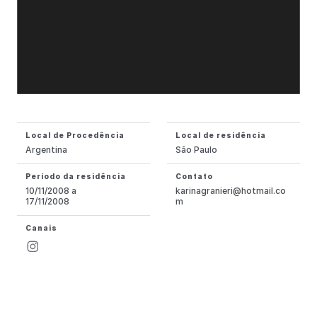
Local de Procedência
Local de residência
Argentina
São Paulo
Período da residência
Contato
10/11/2008 a
karinagranieri@hotmail.co
17/11/2008
m
Canais