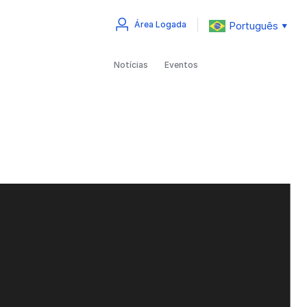
Português
Área Logada
▼
Notícias
Eventos