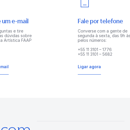
 um e-mail
Fale por telefone
untas e tire
Converse com a gente de
as dúvidas sobre
segunda à sexta, das 9h às
a Artística FAAP
pelos números:
+55 11 3101 – 1776
+55 11 3101 – 5682
-mail
Ligar agora
s com