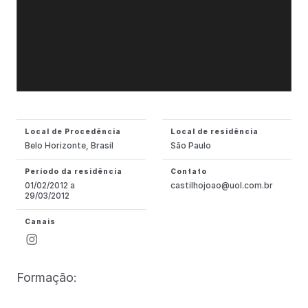
Local de Procedência
Local de residência
Belo Horizonte, Brasil
São Paulo
Período da residência
Contato
01/02/2012 a
castilhojoao@uol.com.br
29/03/2012
Canais
Formação: