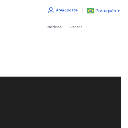
Português
Área Logada
▼
Notícias
Eventos