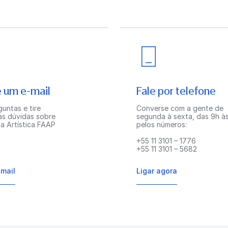
 um e-mail
Fale por telefone
untas e tire
Converse com a gente de
as dúvidas sobre
segunda à sexta, das 9h às
a Artística FAAP
pelos números:
+55 11 3101 – 1776
+55 11 3101 – 5682
-mail
Ligar agora