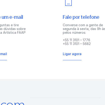
 um e-mail
Fale por telefone
untas e tire
Converse com a gente de
as dúvidas sobre
segunda à sexta, das 9h às
a Artística FAAP
pelos números:
+55 11 3101 – 1776
+55 11 3101 – 5682
-mail
Ligar agora
s com