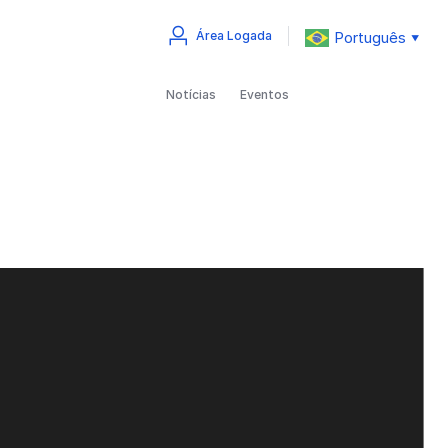
Português
Área Logada
▼
Notícias
Eventos