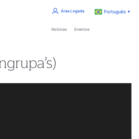
Português
Área Logada
▼
Notícias
Eventos
ngrupa’s)