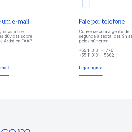
 um e-mail
Fale por telefone
untas e tire
Converse com a gente de
as dúvidas sobre
segunda à sexta, das 9h às
a Artística FAAP
pelos números:
+55 11 3101 – 1776
+55 11 3101 – 5682
-mail
Ligar agora
s com