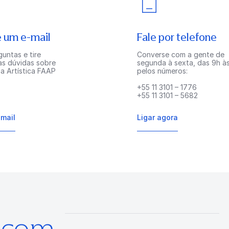
 um e-mail
Fale por telefone
untas e tire
Converse com a gente de
as dúvidas sobre
segunda à sexta, das 9h às
a Artística FAAP
pelos números:
+55 11 3101 – 1776
+55 11 3101 – 5682
-mail
Ligar agora
s com