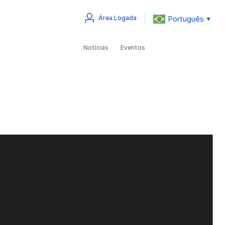
Português
Área Logada
▼
Notícias
Eventos