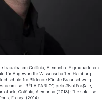
e e trabalha em Colônia, Alemanha. É graduado em
hule für Angewandte Wissenschaften Hamburg
Hochschule für Bildende Künste Braunschweig
 destacam-se “BÉLA PABLO”, pela #NotFor$ale,
rtothek, Colônia, Alemanha (2018); “Le soleil se
Paris, França (2014).