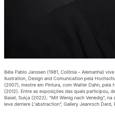
Béla Pablo Janssen (1981, Colônia – Alemanha) viv
Ilustration, Design and Comunication pela Hochsc
(2007), mestre em Pintura, com Walter Dahn, pela 
(2012). Entre as exposições das quais participou,
Basel, Suiça (2022); “Mit Wenig nach Venedig”, na a
leve derriere L’abstraction”, Gallery Jeanroch Dard, 