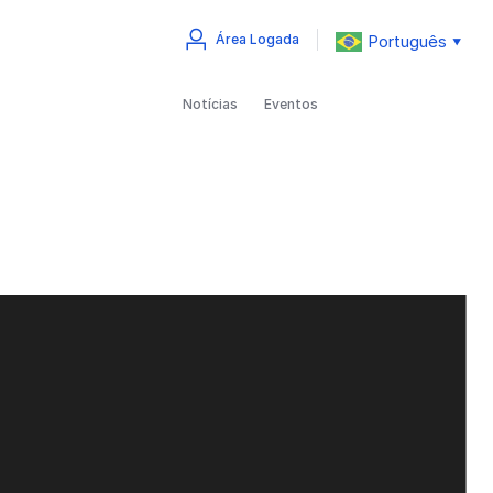
Português
Área Logada
▼
Notícias
Eventos