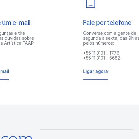
 um e-mail
Fale por telefone
untas e tire
Converse com a gente de
as dúvidas sobre
segunda à sexta, das 9h às
a Artística FAAP
pelos números:
+55 11 3101 – 1776
+55 11 3101 – 5682
-mail
Ligar agora
s com