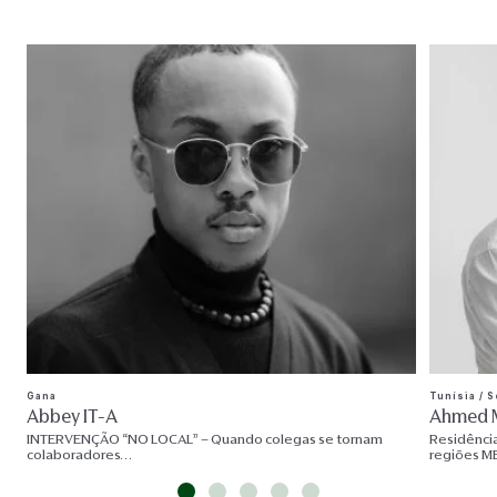
Gana
Tunísia / 
Abbey IT-A
Ahmed M
INTERVENÇÃO “NO LOCAL” – Quando colegas se tornam
Residência
colaboradores…
regiões ME