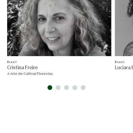
Brasil
Brasil
Cristina Freire
Luciara 
A Arte de Cultivar Florestas