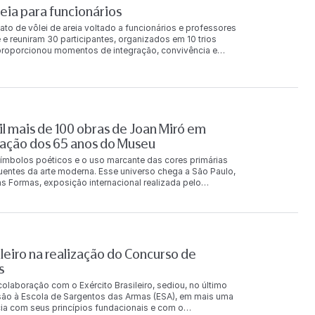
ia para funcionários
ato de vôlei de areia voltado a funcionários e professores
 e reuniram 30 participantes, organizados em 10 trios
a proporcionou momentos de integração, convivência e
 final da competição, os trios foram reconhecidos nas
e principal receberam produtos da Loja FAAP e um
 também foi concedida aos classificados na chave de
ilva Karina Vilalba Leandro Lima 2º lugar Monica Pereira
gar Valentina Dias Carotta Adriana Ozzetti Leonardo
ntana Britto Guilherme Muller André Destro 2º lugar
l mais de 100 obras de Joan Miró em
r Barbara Calixto de Faria Caio Guedes dos Santos
orça o compromisso da FAAP com ações que incentivam a
ação dos 65 anos do Museu
ionários e
ímbolos poéticos e o uso marcante das cores primárias
luentes da arte moderna. Esse universo chega a São Paulo,
s Formas, exposição internacional realizada pelo
s Penteado, e que reúne mais de 100 obras originais do
rias e fotografias, a exposição acontece de 7 de agosto a
rasil pela primeira vez. A exposição mostra um amplo
s no Brasil, incluindo peças que nunca haviam deixado a
 coleções e instituições europeias, entre elas a Fundação
e Contemporânea de Mallorca e acervos particulares. Uma
leiro na realização do Concurso de
a e sua constante investigação sobre formas, cores e
s
scido em Barcelona, em 1893, Miró foi um dos principais
 escultura, desenho, gravura, colagem, cerâmica e
laboração com o Exército Brasileiro, sediou, no último
da pelo diálogo entre abstração, surrealismo e poesia.
são à Escola de Sargentos das Armas (ESA), em mais uma
cor influenciaram gerações de artistas e contribuíram para
ncia com seus princípios fundacionais e com o