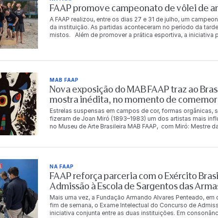
FAAP promove campeonato de vôlei de are
A FAAP realizou, entre os dias 27 e 31 de julho, um campeon
da instituição. As partidas aconteceram no período da tarde
mistos. Além de promover a prática esportiva, a iniciativ
descontração entre os integrantes da comunidade FAAP. Ao
chaves principal e de consolação. Os vencedores da chav
período de acesso gratuito à Academia FAAP. A gratuidade
consolação. Chave principal 1º lugar Carlos Eduardo da S
Costa Murilo Luz dos Santos Dalton Tadeu de Castro 3º lu
MAB FAAP
Fernandes Chave de consolação 1º lugar Bianca Rosetti Fo
Nova exposição do MAB FAAP traz ao Brasi
Betina Leal Leonardo Magalhães Cecília Meirelles 3º luga
Oliveira Angelo Marcio Andrade Vieira O campeonato ref
mostra inédita, no momento de comemor
qualidade de vida, a integração e o bem-estar de seus func
Estrelas suspensas em campos de cor, formas orgânicas, s
fizeram de Joan Miró (1893–1983) um dos artistas mais inf
no Museu de Arte Brasileira MAB FAAP, com Miró: Mestre da
Instituto Totex em parceria com a Fundação Armando Alvare
mestre catalão. Com pinturas, esculturas, gravuras, tapeça
11 de outubro de 2026 e reúne obras que serão vistas no B
panorama da produção de Miró, apresentando obras inédita
Espanha. O conjunto reúne obras integrantes de importantes
NA FAAP
Miró Barcelona, a Fundação Miró Mallorca, o Museu de Art
FAAP reforça parceria com o Exército Brasi
seleção que evidencia a diversidade da produção do artist
Admissão à Escola de Sargentos das Arma
materiais ao longo de mais de seis décadas de carreira. Na
nomes da arte do século XX. Sua produção abrange pintura,
Mais uma vez, a Fundação Armando Alvares Penteado, em co
tapeçaria, consolidou uma linguagem visual singular, marca
fim de semana, o Exame Intelectual do Concurso de Admis
Suas formas orgânicas, símbolos oníricos e intenso uso da 
iniciativa conjunta entre as duas instituições. Em consonâ