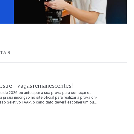
TAR
mestre – vagas remanescentes!
e de 2026 ou antecipar a sua prova para começar os
 sua inscrição no site oficial para realizar a prova on-
esso Seletivo FAAP, o candidato deverá escolher um ou
o das Provas e Processos Seletivos A divulgação do
e os aprovados serão informados, mediante telefone, e-
e exclusiva responsabilidade do candidato manter-se
nvocações. Para mais informações, confira o edital. Em
ionamento FAAP através do e-mail cr@faap.br ou pelo