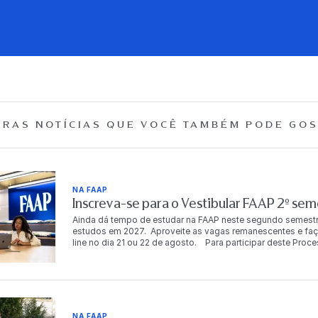
RAS NOTÍCIAS QUE
VOCÊ TAMBÉM PODE GOS
NA FAAP
Inscreva-se para o Vestibular FAAP 2º se
Ainda dá tempo de estudar na FAAP neste segundo semestr
estudos em 2027. Aproveite as vagas remanescentes e faça já
line no dia 21 ou 22 de agosto. Para participar deste Proc
mais meios de ingresso. FORMAS DE INGRESSO Resultad
resultado acontece em até 72h após a realização da prova 
mail e WhatsApp cadastrados pelo aluno na inscrição. É d
ciente e atualizado acerca do calendário de matrícula e co
caso de dúvidas, entre em contato com a Central de Relac
WhatsApp (11)
NA FAAP