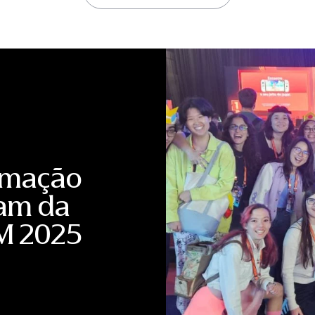
universidades da Ásia, além do parque tecnológico TusSta
mais relevantes ecossistemas de inovação do país. A pr
Brasil em Pequim e na ApexBrasil, além de visitas técnicas 
como Alibaba, Dahua Technology, Supcon, Meituan, Vale, S
Desenvolvimento (NDB), conhecido como Banco dos BRICS.
históricos, culturais e sociais da China, ampliando a com
Para Fernanda Magnotta, a experiência representa uma nov
ambiente internacional cada vez mais complexo. “Nosso o
universidades. Queríamos proporcionar uma experiência capa
mostrar aos alunos, no próprio local, como funciona um 
importantes do mundo. A China precisa ser compreendida a p
vivemos.” Segundo Juliana Baeza, a missão também evi
internacional de excelência. “Foi muito especial acompanh
Além do aprendizado acadêmico, vimos o desenvolvimento
em equipe e da sensibilidade intercultural. São competên
imação
cada vez mais global.” A missão integra a estratégia de in
Business and International Affairs (BIA) de aproximar est
pam da
das relações internacionais por meio de experiências práti
Grinberg, responsável pela coordenação das Missões Inter
diferencial na formação dos estudantes. “As missões inter
M 2025
aquilo que aprendem em sala de aula. O contato direto com 
fortalece competências e transforma a forma como eles enx
missão, os participantes destacaram o impacto da experiê
contato direto com organizações estratégicas, a convivênc
compreender, de forma concreta, as transformações econô