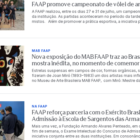
FAAP promove campeonato de vôlei de are
A FAAP realizou, entre os dias 27 e 31 de julho, um campeon
da instituição. As partidas aconteceram no período da tarde
mistos. Além de promover a prática esportiva, a iniciativ
descontração entre os integrantes da comunidade FAAP. Ao
chaves principal e de consolação. Os vencedores da chav
período de acesso gratuito à Academia FAAP. A gratuidade
consolação. Chave principal 1º lugar Carlos Eduardo da S
Costa Murilo Luz dos Santos Dalton Tadeu de Castro 3º lu
MAB FAAP
Fernandes Chave de consolação 1º lugar Bianca Rosetti Fo
Nova exposição do MAB FAAP traz ao Brasi
Betina Leal Leonardo Magalhães Cecília Meirelles 3º luga
Oliveira Angelo Marcio Andrade Vieira O campeonato ref
mostra inédita, no momento de comemor
qualidade de vida, a integração e o bem-estar de seus func
Estrelas suspensas em campos de cor, formas orgânicas, s
fizeram de Joan Miró (1893–1983) um dos artistas mais inf
no Museu de Arte Brasileira MAB FAAP, com Miró: Mestre da
Instituto Totex em parceria com a Fundação Armando Alvare
mestre catalão. Com pinturas, esculturas, gravuras, tapeça
11 de outubro de 2026 e reúne obras que serão vistas no B
panorama da produção de Miró, apresentando obras inédita
Espanha. O conjunto reúne obras integrantes de importantes
NA FAAP
Miró Barcelona, a Fundação Miró Mallorca, o Museu de Art
FAAP reforça parceria com o Exército Brasi
seleção que evidencia a diversidade da produção do artist
Admissão à Escola de Sargentos das Arma
materiais ao longo de mais de seis décadas de carreira. Na
nomes da arte do século XX. Sua produção abrange pintura,
Mais uma vez, a Fundação Armando Alvares Penteado, em co
tapeçaria, consolidou uma linguagem visual singular, marca
fim de semana, o Exame Intelectual do Concurso de Admis
Suas formas orgânicas, símbolos oníricos e intenso uso da 
iniciativa conjunta entre as duas instituições. Em consonâ