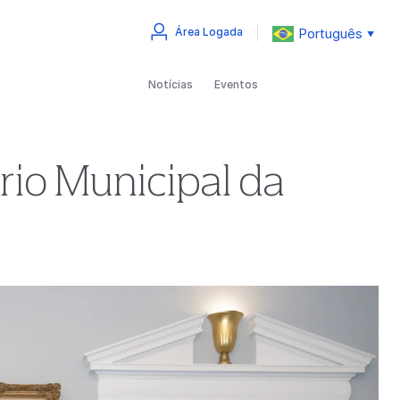
Português
Área Logada
▼
Notícias
Eventos
rio Municipal da
P