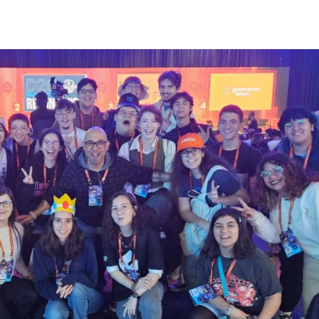
r, ligado à Universidade Tsinghua, considerado um dos
ogramação também incluiu encontros na Embaixada do
a empresas e instituições
uzano, Banco do Brasil e o Novo Banco de
 Os estudantes ainda tiveram contato com aspectos
preensão sobre o país para além do ambiente de negócios.
a forma de formar profissionais preparados para um
bjetivo nunca foi apenas conhecer empresas ou
z de conectar teoria e prática, ampliar horizontes e
dos ecossistemas econômicos e tecnológicos mais
artir da experiência, e foi exatamente isso que
dencia o compromisso da FAAP com uma formação
ar de perto o crescimento dos alunos ao longo da viagem.
 da autonomia, da capacidade de adaptação, do trabalho
cias fundamentais para quem pretende atuar em um mercado
ternacionalização da FAAP e reforça a proposta do curso
udantes dos grandes temas da economia, dos negócios e
cas em ambientes de alta relevância global. Para Victor
nacionais da FAAP, iniciativas como essa representam um
nacionais permitem que os alunos vivenciem, na prática,
empresas, universidades e instituições amplia repertórios,
ergam o mundo e suas próprias carreiras.” Ao final da
ncia na formação acadêmica e pessoal, ressaltando o
ia com diferentes culturas e a oportunidade de
micas, tecnológicas e geopolíticas que moldam o cenário