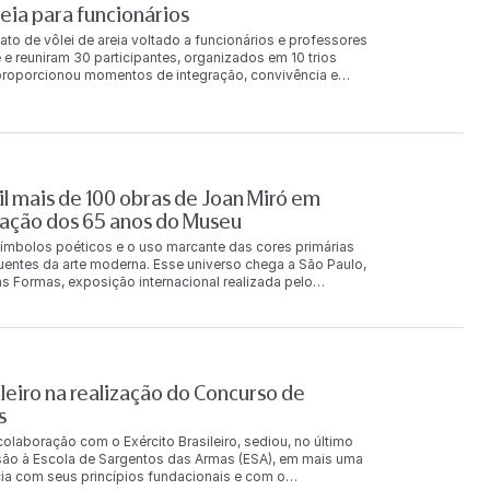
ia para funcionários
ato de vôlei de areia voltado a funcionários e professores
 e reuniram 30 participantes, organizados em 10 trios
a proporcionou momentos de integração, convivência e
 final da competição, os trios foram reconhecidos nas
e principal receberam produtos da Loja FAAP e um
 também foi concedida aos classificados na chave de
ilva Karina Vilalba Leandro Lima 2º lugar Monica Pereira
gar Valentina Dias Carotta Adriana Ozzetti Leonardo
ntana Britto Guilherme Muller André Destro 2º lugar
l mais de 100 obras de Joan Miró em
r Barbara Calixto de Faria Caio Guedes dos Santos
orça o compromisso da FAAP com ações que incentivam a
ação dos 65 anos do Museu
ionários e
ímbolos poéticos e o uso marcante das cores primárias
luentes da arte moderna. Esse universo chega a São Paulo,
s Formas, exposição internacional realizada pelo
s Penteado, e que reúne mais de 100 obras originais do
rias e fotografias, a exposição acontece de 7 de agosto a
rasil pela primeira vez. A exposição mostra um amplo
s no Brasil, incluindo peças que nunca haviam deixado a
 coleções e instituições europeias, entre elas a Fundação
e Contemporânea de Mallorca e acervos particulares. Uma
leiro na realização do Concurso de
a e sua constante investigação sobre formas, cores e
s
scido em Barcelona, em 1893, Miró foi um dos principais
 escultura, desenho, gravura, colagem, cerâmica e
laboração com o Exército Brasileiro, sediou, no último
da pelo diálogo entre abstração, surrealismo e poesia.
são à Escola de Sargentos das Armas (ESA), em mais uma
cor influenciaram gerações de artistas e contribuíram para
ncia com seus princípios fundacionais e com o