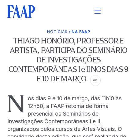
/
NOTÍCIAS
NA FAAP
THIAGO HONÓRIO, PROFESSOR E
ARTISTA, PARTICIPA DO SEMINÁRIO
DE INVESTIGAÇÕES
CONTEMPORÂNEAS I e II NOS DIAS 9
E 10 DE MARÇO
N
os dias 9 e 10 de março, das 11h10 às
12h50, a FAAP retoma de forma
presencial os Seminários de
Investigações Contemporâneas I e II,
organizados pelos cursos de Artes Visuais. O
convidado desta edição, que será realizada de