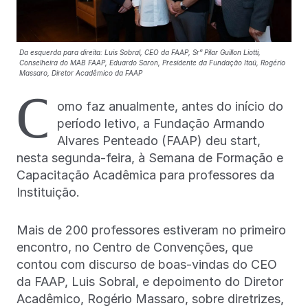
Da esquerda para direita: Luis Sobral, CEO da FAAP, Srᵃ Pilar Guillon Liotti,
Conselheira do MAB FAAP, Eduardo Saron, Presidente da Fundação Itaú, Rogério
Massaro, Diretor Acadêmico da FAAP
C
omo faz anualmente, antes do início do
período letivo, a Fundação Armando
Alvares Penteado (FAAP) deu start,
nesta segunda-feira, à Semana de Formação e
Capacitação Acadêmica para professores da
Instituição.
Mais de 200 professores estiveram no primeiro
encontro, no Centro de Convenções, que
contou com discurso de boas-vindas do CEO
da FAAP, Luis Sobral, e depoimento do Diretor
Acadêmico, Rogério Massaro, sobre diretrizes,