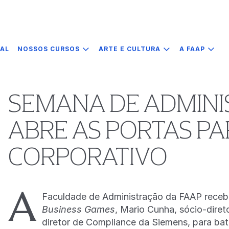
IAL
NOSSOS CURSOS
ARTE E CULTURA
A FAAP
SEMANA DE ADMINI
ABRE AS PORTAS P
CORPORATIVO
A
Faculdade de Administração da FAAP recebe
Business Games
, Mario Cunha, sócio-dire
diretor de Compliance da Siemens, para ba