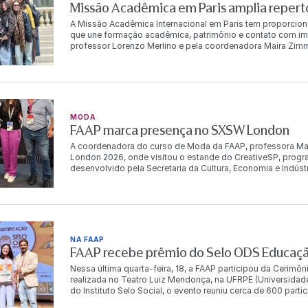
talentos e estimular a experimentação criativa, o Concur
Missão Acadêmica em Paris amplia repert
plataforma para a formação e projeção de jovens criadores
os participantes pela qualidade e originalidade dos trabal
A Missão Acadêmica Internacional em Paris tem proporcio
próxima fase da
que une formação acadêmica, patrimônio e contato com im
professor Lorenzo Merlino e pela coordenadora Maíra Zimm
Institut Français de la Mode (IFM), na Université Paris 1 
cultura francesa. Ao longo da programação, o grupo visitou
especializada em passamanarias, onde conheceu a histór
tear do século XVIII ainda preservado pela marca. As aluna
Maison Vivier, em uma experiência dedicada ao legado cria
incluiu ainda visitas ao Musée des Arts Décoratifs e ao Pal
MODA
exposição Une journée au XVIIIᵉ siècle, chronique d’un hôtel
FAAP marca presença no SXSW London
material da França no século XVIII. Já no segundo, a mostra
refletir sobre a permanência e a releitura das referência
A coordenadora do curso de Moda da FAAP, professora Maí
programação, as alunas vivenciam experiências que cone
London 2026, onde visitou o estande do CreativeSP, progra
instituições, profissionais e acervos internacionais, ampl
desenvolvido pela Secretaria da Cultura, Economia e Indústr
meio do contato direto com diferentes perspectivas sobre 
com a InvestSP. No espaço, a professora conheceu o traba
Concretudes e PIESSE — que se destacam por propostas ali
e à construção de identidade de marca em mercados inter
Paris, onde encontrará alunos da FAAP para mais uma missão
compromisso da instituição com a internacionalização da
polos criativos do
NA FAAP
FAAP recebe prêmio do Selo ODS Educa
Nessa última quarta-feira, 18, a FAAP participou da Cerimô
realizada no Teatro Luiz Mendonça, na UFRPE (Universidade
do Instituto Selo Social, o evento reuniu cerca de 600 part
brasileiras que desenvolvem projetos de impacto social a