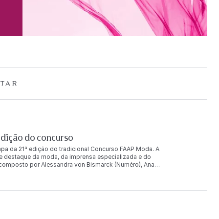
TAR
edição do concurso
tapa da 21ª edição do tradicional Concurso FAAP Moda. A
de destaque da moda, da imprensa especializada e do
i, composto por Alessandra von Bismarck (Numéro), Ana
ELLE), Glória Kalil, Larissa Lucchese (Marie Claire),
a professora da FAAP Fernanda Binotti, selecionou as oito
oi realizado nesta quinta-feira e marcado por momentos de
acompanharam a divulgação dos finalistas e celebraram
pa do concurso, que culminará no desfile final das
 respectivas coleções: Reconhecido por revelar novos