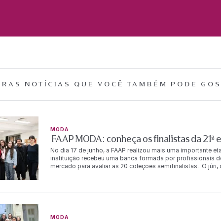
RAS NOTÍCIAS QUE
VOCÊ TAMBÉM PODE GOS
MODA
FAAP MODA: conheça os finalistas da 21ª 
No dia 17 de junho, a FAAP realizou mais uma importante e
instituição recebeu uma banca formada por profissionais 
mercado para avaliar as 20 coleções semifinalistas. O júr
Watanabe, Dudu Toldi, Flávia Pommianosky, Gabriel Monteiro (
Marco Normando, Rodrigo Rosner, Silvana Holzmeister e pel
coleções finalistas da edição. O anúncio dos resultados f
grande emoção. Alunos, amigos, familiares e professores 
juntos a conquista daqueles que seguem para a próxima eta
coleções. Confira os alunos finalistas e os temas de suas
MODA