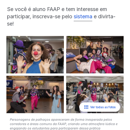
Se você é aluno FAAP e tem interesse em
participar, inscreva-se pelo
sistema
e divirta-
se!
Ver todas as fotos
Personagens de palhaços apareceram de forma inesperada pelos
corredores e áreas comuns da FAAP, criando uma atmosfera lúdica e
engajando os estudantes para participarem dessa prática