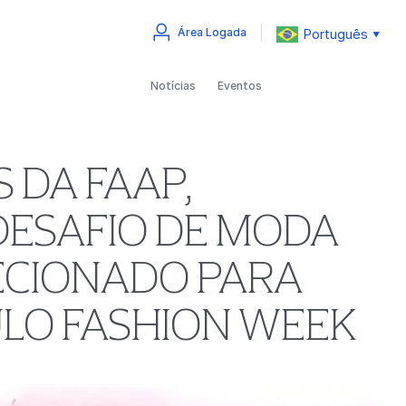
Português
Área Logada
▼
Notícias
Eventos
 DA FAAP,
DESAFIO DE MODA
LECIONADO PARA
ULO FASHION WEEK