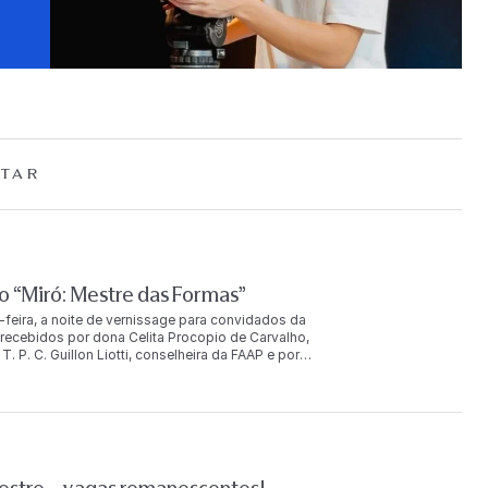
TAR
 “Miró: Mestre das Formas”
-feira, a noite de vernissage para convidados da
ecebidos por dona Celita Procopio de Carvalho,
. P. C. Guillon Liotti, conselheira da FAAP e por
uição. O evento reuniu mais de duas mil pessoas, entre
u ainda com a presença de Joan Punyet Miró, neto do
AP e com São Paulo, porque a colaboração do meu avô com
iro João Cabral de Melo Neto. Picasso não trabalhou com
 sim — trabalhou com o Brasil. Há muitas fotografias de
a força de amizade e uma força de colaboração que eu
nyet Miró. Realizada pelo Instituto Totex em parceria com a