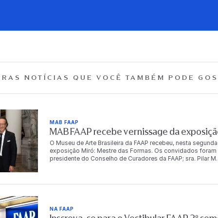
RAS NOTÍCIAS QUE
VOCÊ TAMBÉM PODE GOS
MAB FAAP
MAB FAAP recebe vernissage da exposição
O Museu de Arte Brasileira da FAAP recebeu, nesta segunda
exposição Miró: Mestre das Formas. Os convidados foram r
presidente do Conselho de Curadores da FAAP; sra. Pilar M. T
Dr. Antonio Bias Bueno Guillon, diretor-presidente da instit
autoridades, empresários, artistas e celebridades, e conto
artista. “Para mim é muito importante trabalhar com a FA
o Brasil começa em 1950, com o grandíssimo poeta brasile
o Brasil, Dalí não trabalhou com o Brasil, mas meu avô Miró
Cabral de Melo Neto em Barcelona com Miró. Então, foi um
NA FAAP
quero continuar a trabalhar no Brasil”, compartilha Joan Pu