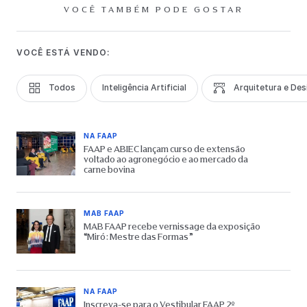
VOCÊ TAMBÉM PODE GOSTAR
VOCÊ ESTÁ VENDO:
Todos
Inteligência Artificial
Arquitetura e Des
NA FAAP
FAAP e ABIEC lançam curso de extensão
voltado ao agronegócio e ao mercado da
carne bovina
MAB FAAP
MAB FAAP recebe vernissage da exposição
“Miró: Mestre das Formas”
NA FAAP
Inscreva-se para o Vestibular FAAP 2º