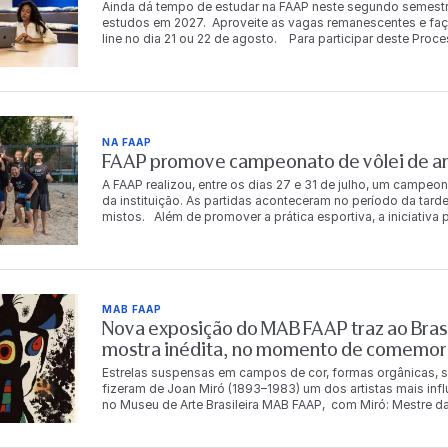
Ainda dá tempo de estudar na FAAP neste segundo semestr
estudos em 2027. Aproveite as vagas remanescentes e faça já
line no dia 21 ou 22 de agosto. Para participar deste Proc
mais meios de ingresso. FORMAS DE INGRESSO Resultad
resultado acontece em até 72h após a realização da prova 
mail e WhatsApp cadastrados pelo aluno na inscrição. É d
ciente e atualizado acerca do calendário de matrícula e co
caso de dúvidas, entre em contato com a Central de Relac
WhatsApp (11)
NA FAAP
FAAP promove campeonato de vôlei de are
A FAAP realizou, entre os dias 27 e 31 de julho, um campeon
da instituição. As partidas aconteceram no período da tarde
mistos. Além de promover a prática esportiva, a iniciativ
descontração entre os integrantes da comunidade FAAP. Ao
chaves principal e de consolação. Os vencedores da chav
período de acesso gratuito à Academia FAAP. A gratuidade
consolação. Chave principal 1º lugar Carlos Eduardo da S
Costa Murilo Luz dos Santos Dalton Tadeu de Castro 3º lu
MAB FAAP
Fernandes Chave de consolação 1º lugar Bianca Rosetti Fo
Nova exposição do MAB FAAP traz ao Brasi
Betina Leal Leonardo Magalhães Cecília Meirelles 3º luga
Oliveira Angelo Marcio Andrade Vieira O campeonato ref
mostra inédita, no momento de comemor
qualidade de vida, a integração e o bem-estar de seus func
Estrelas suspensas em campos de cor, formas orgânicas, s
fizeram de Joan Miró (1893–1983) um dos artistas mais inf
no Museu de Arte Brasileira MAB FAAP, com Miró: Mestre da
Instituto Totex em parceria com a Fundação Armando Alvare
mestre catalão. Com pinturas, esculturas, gravuras, tapeça