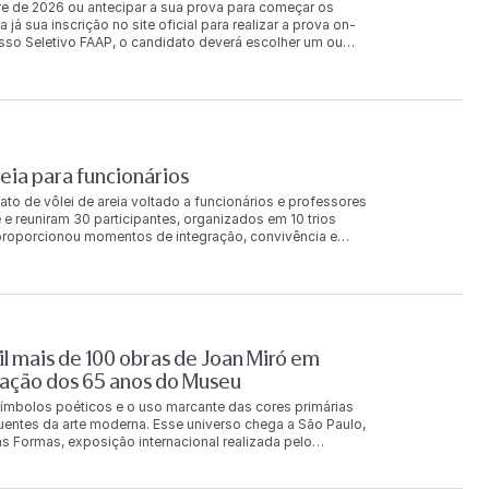
e de 2026 ou antecipar a sua prova para começar os
 sua inscrição no site oficial para realizar a prova on-
esso Seletivo FAAP, o candidato deverá escolher um ou
o das Provas e Processos Seletivos A divulgação do
e os aprovados serão informados, mediante telefone, e-
e exclusiva responsabilidade do candidato manter-se
nvocações. Para mais informações, confira o edital. Em
ionamento FAAP através do e-mail cr@faap.br ou pelo
ia para funcionários
ato de vôlei de areia voltado a funcionários e professores
 e reuniram 30 participantes, organizados em 10 trios
a proporcionou momentos de integração, convivência e
 final da competição, os trios foram reconhecidos nas
e principal receberam produtos da Loja FAAP e um
 também foi concedida aos classificados na chave de
ilva Karina Vilalba Leandro Lima 2º lugar Monica Pereira
gar Valentina Dias Carotta Adriana Ozzetti Leonardo
ntana Britto Guilherme Muller André Destro 2º lugar
l mais de 100 obras de Joan Miró em
r Barbara Calixto de Faria Caio Guedes dos Santos
orça o compromisso da FAAP com ações que incentivam a
ação dos 65 anos do Museu
ionários e
ímbolos poéticos e o uso marcante das cores primárias
luentes da arte moderna. Esse universo chega a São Paulo,
s Formas, exposição internacional realizada pelo
s Penteado, e que reúne mais de 100 obras originais do
rias e fotografias, a exposição acontece de 7 de agosto a