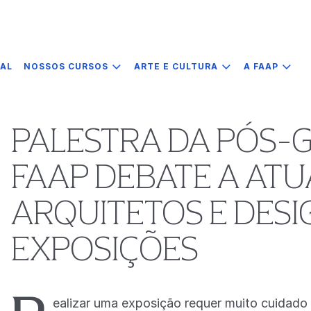
IAL
NOSSOS CURSOS
ARTE E CULTURA
A FAAP
PALESTRA DA PÓS-
FAAP DEBATE A AT
ARQUITETOS E DESI
EXPOSIÇÕES
ealizar uma exposição requer muito cuidado 