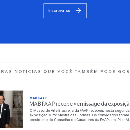
Inscreva-se
RAS NOTÍCIAS QUE
VOCÊ TAMBÉM PODE GOS
MAB FAAP
MAB FAAP recebe vernissage da exposição
O Museu de Arte Brasileira da FAAP recebeu, nesta segunda
exposição Miró: Mestre das Formas. Os convidados foram r
presidente do Conselho de Curadores da FAAP; sra. Pilar M. T
Dr. Antonio Bias Bueno Guillon, diretor-presidente da instit
autoridades, empresários, artistas e celebridades, e conto