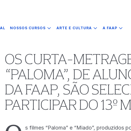
IAL
NOSSOS CURSOS
ARTE E CULTURA
A FAAP
OS CURTA-METRAGE
“PALOMA”, DE ALU
DA FAAP, SÃO SELE
PARTICIPAR DO 13º
s filmes “Paloma” e “Miado”, produzidos p