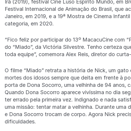
Irã (2019), festival Cine Luso Espírito Mundo, em Br
Festival Internacional de Animação do Brasil, que 
Janeiro, em 2019, e a 19ª Mostra de Cinema Infantil
categoria, em 2020.
“Fico feliz por participar do 13º MacacuCine com “P
do “Miado”, da Victória Silvestre. Tenho certeza qu
toda equipe”, comemora Alex Reis, diretor do curt
O filme “Miado” retrata a história de Nick, um gato
mortes dos idosos sempre que deita em frente à por
porta de Dona Socorro, uma velhinha de 94 anos, c
Quando Dona Socorro aparece vivíssima no dia seg
ter errado pela primeira vez. Indignado e nada satisf
uma missão: tentar matar a velhinha. Durante uma de
e Dona Socorro trocam de corpo. Agora Nick precis
dificuldades.