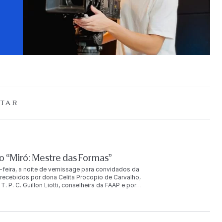
TAR
 “Miró: Mestre das Formas”
-feira, a noite de vernissage para convidados da
ecebidos por dona Celita Procopio de Carvalho,
. P. C. Guillon Liotti, conselheira da FAAP e por
uição. O evento reuniu mais de duas mil pessoas, entre
u ainda com a presença de Joan Punyet Miró, neto do
AP e com São Paulo, porque a colaboração do meu avô com
iro João Cabral de Melo Neto. Picasso não trabalhou com