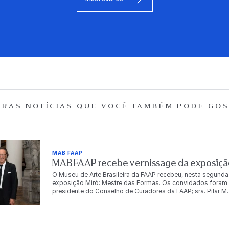
RAS NOTÍCIAS QUE
VOCÊ TAMBÉM PODE GOS
MAB FAAP
MAB FAAP recebe vernissage da exposição
O Museu de Arte Brasileira da FAAP recebeu, nesta segunda
exposição Miró: Mestre das Formas. Os convidados foram r
presidente do Conselho de Curadores da FAAP; sra. Pilar M. T
Dr. Antonio Bias Bueno Guillon, diretor-presidente da instit
autoridades, empresários, artistas e celebridades, e conto
artista. “Para mim é muito importante trabalhar com a FA
o Brasil começa em 1950, com o grandíssimo poeta brasile