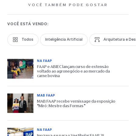
VOCÊ TAMBÉM PODE GOSTAR
VOCÊ ESTÁ VENDO:
Todos
Inteligência Artificial
Arquitetura e Des
NA FAAP
FAAP e ABIEC lançam curso de extensão
voltado ao agronegócio e ao mercado da
carne bovina
MAB FAAP
MAB FAAP recebe vernissage da exposição
“Miró: Mestre das Formas”
NA FAAP
Inscreva-se para o Vestibular FAAP 2º