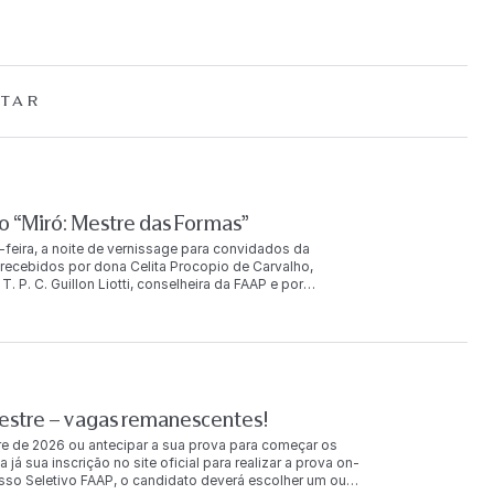
TAR
 “Miró: Mestre das Formas”
-feira, a noite de vernissage para convidados da
ecebidos por dona Celita Procopio de Carvalho,
. P. C. Guillon Liotti, conselheira da FAAP e por
uição. O evento reuniu mais de duas mil pessoas, entre
u ainda com a presença de Joan Punyet Miró, neto do
AP e com São Paulo, porque a colaboração do meu avô com
iro João Cabral de Melo Neto. Picasso não trabalhou com
 sim — trabalhou com o Brasil. Há muitas fotografias de
a força de amizade e uma força de colaboração que eu
nyet Miró. Realizada pelo Instituto Totex em parceria com a
mestre – vagas remanescentes!
 permanecerá em cartaz até 11 de outubro de 2026. A
e pinturas, esculturas, gravuras, tapeçarias e fotografias —
e de 2026 ou antecipar a sua prova para começar os
cluindo peças que nunca haviam deixado a Espanha. “Miró
 sua inscrição no site oficial para realizar a prova on-
e fala por meio de signos, imaginação e poesia. Receber no
esso Seletivo FAAP, o candidato deverá escolher um ou