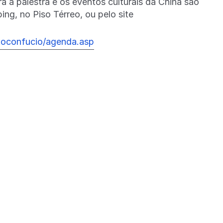
ra a palestra e os eventos culturais da China são
ng, no Piso Térreo, ou pelo site
utoconfucio/agenda.asp