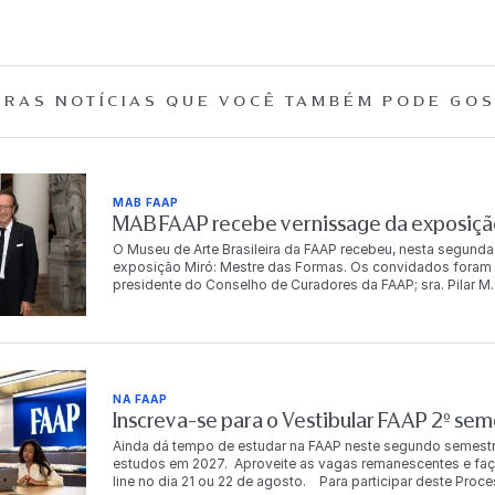
RAS NOTÍCIAS QUE
VOCÊ TAMBÉM PODE GOS
MAB FAAP
MAB FAAP recebe vernissage da exposição
O Museu de Arte Brasileira da FAAP recebeu, nesta segunda
exposição Miró: Mestre das Formas. Os convidados foram r
presidente do Conselho de Curadores da FAAP; sra. Pilar M. T
Dr. Antonio Bias Bueno Guillon, diretor-presidente da instit
autoridades, empresários, artistas e celebridades, e conto
artista. “Para mim é muito importante trabalhar com a FA
o Brasil começa em 1950, com o grandíssimo poeta brasile
o Brasil, Dalí não trabalhou com o Brasil, mas meu avô Miró
Cabral de Melo Neto em Barcelona com Miró. Então, foi um
NA FAAP
quero continuar a trabalhar no Brasil”, compartilha Joan Pu
Inscreva-se para o Vestibular FAAP 2º se
FAAP, a exposição será aberta ao público em 7 de agosto e
mostra reúne mais de 100 obras originais de Joan Miró, entr
Ainda dá tempo de estudar na FAAP neste segundo semestr
muitas delas apresentadas pela primeira vez no Brasil, in
estudos em 2027. Aproveite as vagas remanescentes e faça já
criou uma linguagem visual que atravessa fronteiras porqu
line no dia 21 ou 22 de agosto. Para participar deste Proc