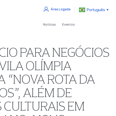
Português
Área Logada
▼
Notícias
Eventos
CIO PARA NEGÓCIOS
VILA OLÍMPIA
A “NOVA ROTA DA
S”, ALÉM DE
 CULTURAIS EM