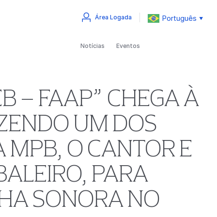
Português
Área Logada
▼
Notícias
Eventos
B – FAAP” CHEGA À
AZENDO UM DOS
 MPB, O CANTOR E
BALEIRO, PARA
LHA SONORA NO