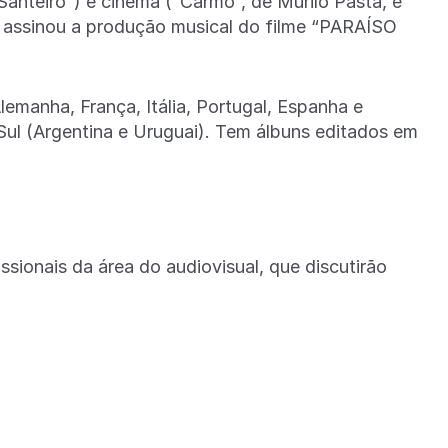
anteiro”) e cinema (“Carmo”, de Murilo Pasta, e
 assinou a produção musical do filme “PARAÍSO
lemanha, França, Itália, Portugal, Espanha e
Sul (Argentina e Uruguai). Tem álbuns editados em
ionais da área do audiovisual, que discutirão