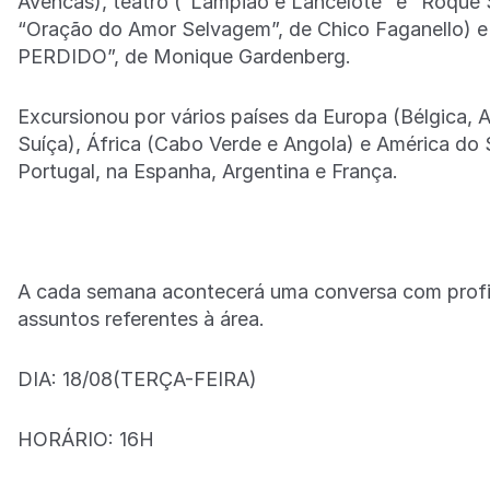
Avencas), teatro (“Lampião e Lancelote” e “Roque S
“Oração do Amor Selvagem”, de Chico Faganello) e
PERDIDO”, de Monique Gardenberg.
Excursionou por vários países da Europa (Bélgica, A
Suíça), África (Cabo Verde e Angola) e América do 
Portugal, na Espanha, Argentina e França.
A cada semana acontecerá uma conversa com profiss
assuntos referentes à área.
DIA: 18/08(TERÇA-FEIRA)
HORÁRIO: 16H