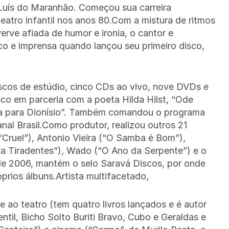
 Luís do Maranhão. Começou sua carreira
eatro infantil nos anos 80.Com a mistura de ritmos
verve afiada de humor e ironia, o cantor e
co e imprensa quando lançou seu primeiro disco,
iscos de estúdio, cinco CDs ao vivo, nove DVDs e
sco em parceria com a poeta Hilda Hilst, “Ode
ana para Dionísio”. Também comandou o programa
nal Brasil.Como produtor, realizou outros 21
“Cruel”), Antonio Vieira (“O Samba é Bom”),
ça Tiradentes”), Wado (“O Ano da Serpente”) e o
e 2006, mantém o selo Saravá Discos, por onde
óprios álbuns.Artista multifacetado,
 ao teatro (tem quatro livros lançados e é autor
til, Bicho Solto Buriti Bravo, Cubo e Geraldas e