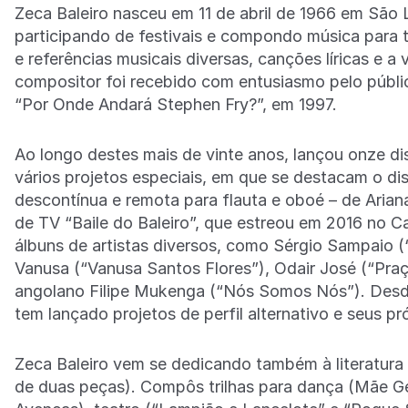
Zeca Baleiro nasceu em 11 de abril de 1966 em São
participando de festivais e compondo música para t
e referências musicais diversas, canções líricas e a 
compositor foi recebido com entusiasmo pelo públi
“Por Onde Andará Stephen Fry?”, em 1997.
Ao longo destes mais de vinte anos, lançou onze d
vários projetos especiais, em que se destacam o di
descontínua e remota para flauta e oboé – de Ari
de TV “Baile do Baleiro”, que estreou em 2016 no Ca
álbuns de artistas diversos, como Sérgio Sampaio (
Vanusa (“Vanusa Santos Flores”), Odair José (“Pra
angolano Filipe Mukenga (“Nós Somos Nós”). Desd
tem lançado projetos de perfil alternativo e seus pr
Zeca Baleiro vem se dedicando também à literatura e
de duas peças). Compôs trilhas para dança (Mãe Gen