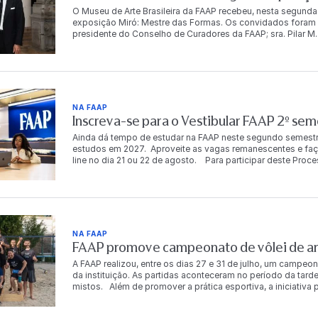
O Museu de Arte Brasileira da FAAP recebeu, nesta segunda
exposição Miró: Mestre das Formas. Os convidados foram r
presidente do Conselho de Curadores da FAAP; sra. Pilar M. T
Dr. Antonio Bias Bueno Guillon, diretor-presidente da instit
autoridades, empresários, artistas e celebridades, e conto
artista. “Para mim é muito importante trabalhar com a FA
o Brasil começa em 1950, com o grandíssimo poeta brasile
o Brasil, Dalí não trabalhou com o Brasil, mas meu avô Miró
Cabral de Melo Neto em Barcelona com Miró. Então, foi um
NA FAAP
quero continuar a trabalhar no Brasil”, compartilha Joan Pu
Inscreva-se para o Vestibular FAAP 2º se
FAAP, a exposição será aberta ao público em 7 de agosto e
mostra reúne mais de 100 obras originais de Joan Miró, entr
Ainda dá tempo de estudar na FAAP neste segundo semestr
muitas delas apresentadas pela primeira vez no Brasil, in
estudos em 2027. Aproveite as vagas remanescentes e faça já
criou uma linguagem visual que atravessa fronteiras porqu
line no dia 21 ou 22 de agosto. Para participar deste Proc
MAB FAAP uma exposição de grande porte que revela essa tr
mais meios de ingresso. FORMAS DE INGRESSO Resultad
público brasileiro: é reafirmar o compromisso do museu c
resultado acontece em até 72h após a realização da prova 
culturas e aproximam os visitantes de experiências artísticas 
mail e WhatsApp cadastrados pelo aluno na inscrição. É d
conselheira da FAAP. Com curadoria do espanhol Jordi J. 
ciente e atualizado acerca do calendário de matrícula e co
temáticos, que apresentam diferentes momentos da trajetór
caso de dúvidas, entre em contato com a Central de Relac
formas, cores e materiais. As obras pertencem a importante
WhatsApp (11)
NA FAAP
Miró Barcelona, a Fundação Miró Mallorca e o Museu de Ar
FAAP promove campeonato de vôlei de are
particulares. Nascido em Barcelona, em 1893, Joan Miró fo
produção abrange pintura, escultura, desenho, gravura, col
A FAAP realizou, entre os dias 27 e 31 de julho, um campeon
abstração, surrealismo e poesia. Com formas orgânicas, sím
da instituição. As partidas aconteceram no período da tarde
desenvolveu uma linguagem visual singular, que influencio
mistos. Além de promover a prática esportiva, a iniciativ
Para Marcos Moraes, diretor do MAB FAAP, a mostra reafir
descontração entre os integrantes da comunidade FAAP. Ao
brasileiro de artistas fundamentais para a história da arte.
chaves principal e de consolação. Os vencedores da chav
moderna por ter criado um vocabulário visual próprio — 