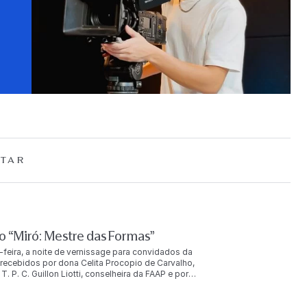
TAR
 “Miró: Mestre das Formas”
-feira, a noite de vernissage para convidados da
ecebidos por dona Celita Procopio de Carvalho,
. P. C. Guillon Liotti, conselheira da FAAP e por
uição. O evento reuniu mais de duas mil pessoas, entre
u ainda com a presença de Joan Punyet Miró, neto do
AP e com São Paulo, porque a colaboração do meu avô com