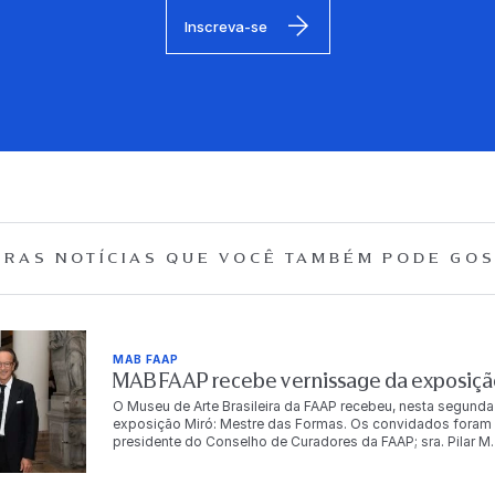
Inscreva-se
RAS NOTÍCIAS QUE
VOCÊ TAMBÉM PODE GOS
MAB FAAP
MAB FAAP recebe vernissage da exposição
O Museu de Arte Brasileira da FAAP recebeu, nesta segunda
exposição Miró: Mestre das Formas. Os convidados foram r
presidente do Conselho de Curadores da FAAP; sra. Pilar M. T
Dr. Antonio Bias Bueno Guillon, diretor-presidente da instit
autoridades, empresários, artistas e celebridades, e conto
artista. “Para mim é muito importante trabalhar com a FA