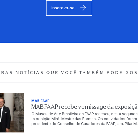
Inscreva-se
RAS NOTÍCIAS QUE
VOCÊ TAMBÉM PODE GOS
MAB FAAP
MAB FAAP recebe vernissage da exposição
O Museu de Arte Brasileira da FAAP recebeu, nesta segunda
exposição Miró: Mestre das Formas. Os convidados foram r
presidente do Conselho de Curadores da FAAP; sra. Pilar M. T
Dr. Antonio Bias Bueno Guillon, diretor-presidente da instit
autoridades, empresários, artistas e celebridades, e conto