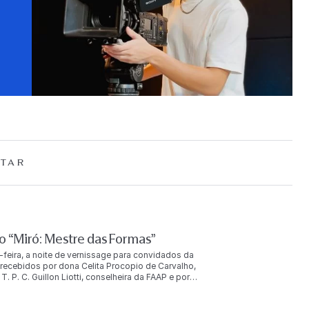
TAR
 “Miró: Mestre das Formas”
-feira, a noite de vernissage para convidados da
ecebidos por dona Celita Procopio de Carvalho,
. P. C. Guillon Liotti, conselheira da FAAP e por
uição. O evento reuniu mais de duas mil pessoas, entre
u ainda com a presença de Joan Punyet Miró, neto do