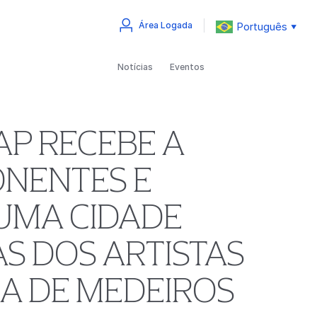
Português
Área Logada
▼
Notícias
Eventos
AP RECEBE A
NENTES E
UMA CIDADE
S DOS ARTISTAS
NIA DE MEDEIROS