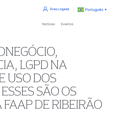
Português
Área Logada
▼
Notícias
Eventos
ONEGÓCIO,
IA, LGPD NA
E USO DOS
 ESSES SÃO OS
 FAAP DE RIBEIRÃO