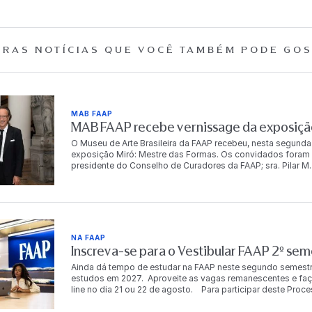
RAS NOTÍCIAS QUE
VOCÊ TAMBÉM PODE GOS
MAB FAAP
MAB FAAP recebe vernissage da exposição
O Museu de Arte Brasileira da FAAP recebeu, nesta segunda
exposição Miró: Mestre das Formas. Os convidados foram r
presidente do Conselho de Curadores da FAAP; sra. Pilar M. T
Dr. Antonio Bias Bueno Guillon, diretor-presidente da instit
autoridades, empresários, artistas e celebridades, e conto
artista. “Para mim é muito importante trabalhar com a FA
o Brasil começa em 1950, com o grandíssimo poeta brasile
o Brasil, Dalí não trabalhou com o Brasil, mas meu avô Miró
Cabral de Melo Neto em Barcelona com Miró. Então, foi um
NA FAAP
quero continuar a trabalhar no Brasil”, compartilha Joan Pu
Inscreva-se para o Vestibular FAAP 2º se
FAAP, a exposição será aberta ao público em 7 de agosto e
mostra reúne mais de 100 obras originais de Joan Miró, entr
Ainda dá tempo de estudar na FAAP neste segundo semestr
muitas delas apresentadas pela primeira vez no Brasil, in
estudos em 2027. Aproveite as vagas remanescentes e faça já
criou uma linguagem visual que atravessa fronteiras porqu
line no dia 21 ou 22 de agosto. Para participar deste Proc
MAB FAAP uma exposição de grande porte que revela essa tr
mais meios de ingresso. FORMAS DE INGRESSO Resultad
público brasileiro: é reafirmar o compromisso do museu c
resultado acontece em até 72h após a realização da prova 