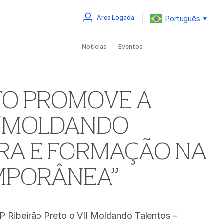
Português
Área Logada
▼
Notícias
Eventos
ETO PROMOVE A
 “MOLDANDO
IRA E FORMAÇÃO NA
MPORÂNEA”
AP Ribeirão Preto o VII Moldando Talentos –