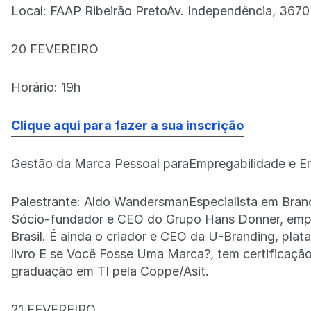
Local: FAAP Ribeirão PretoAv. Independência, 3670 
20 FEVEREIRO
Horário: 19h
Clique aqui para fazer a sua inscrição
Gestão da Marca Pessoal paraEmpregabilidade e 
Palestrante: Aldo WandersmanEspecialista em Brandi
Sócio-fundador e CEO do Grupo Hans Donner, empr
Brasil. É ainda o criador e CEO da U-Branding, pla
livro E se Você Fosse Uma Marca?, tem certificaçã
graduação em TI pela Coppe/Asit.
21 FEVEREIRO