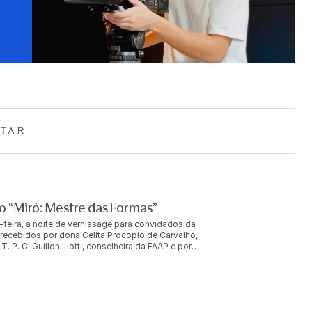
TAR
 “Miró: Mestre das Formas”
-feira, a noite de vernissage para convidados da
ecebidos por dona Celita Procopio de Carvalho,
. P. C. Guillon Liotti, conselheira da FAAP e por
uição. O evento reuniu mais de duas mil pessoas, entre
u ainda com a presença de Joan Punyet Miró, neto do
AP e com São Paulo, porque a colaboração do meu avô com
iro João Cabral de Melo Neto. Picasso não trabalhou com
 sim — trabalhou com o Brasil. Há muitas fotografias de