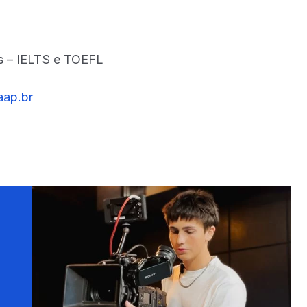
is – IELTS e TOEFL
aap.br