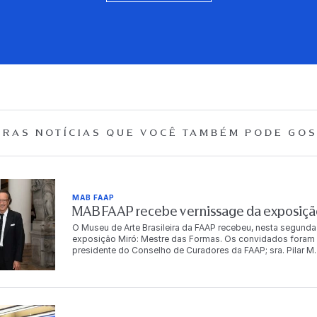
RAS NOTÍCIAS QUE
VOCÊ TAMBÉM PODE GOS
MAB FAAP
MAB FAAP recebe vernissage da exposição
O Museu de Arte Brasileira da FAAP recebeu, nesta segunda
exposição Miró: Mestre das Formas. Os convidados foram r
presidente do Conselho de Curadores da FAAP; sra. Pilar M. T
Dr. Antonio Bias Bueno Guillon, diretor-presidente da instit
autoridades, empresários, artistas e celebridades, e conto
artista. “Para mim é muito importante trabalhar com a FA
o Brasil começa em 1950, com o grandíssimo poeta brasile
o Brasil, Dalí não trabalhou com o Brasil, mas meu avô Miró