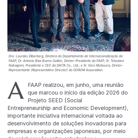
Dra. Lourdes Zilberberg, Diretora do Departamento de Internacionalização da
FAAP; Dr. Antonio Bias Bueno Guillon, Diretor-Presidente da FAAP; Sr. Tetsutaro
Nakagomi, Presidente e CEO da DAITA Co., Ltd.; e Sr. Goro Mutsuura, Diretor-
Representante (Representative Director) da GOROM Association.
A
FAAP realizou, em junho, uma reunião
que marcou o início da edição 2026 do
Projeto SEED (Social
Entrepreneurship and Economic Development),
importante iniciativa internacional voltada ao
desenvolvimento de soluções inovadoras para
empresas e organizações japonesas, por meio